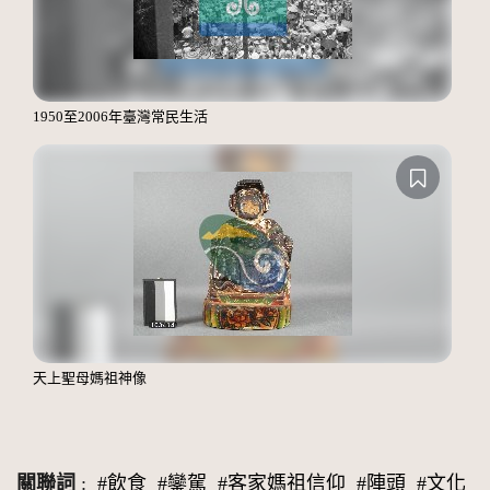
1950至2006年臺灣常民生活
天上聖母媽祖神像
關聯詞
:
#飲食
#鑾駕
#客家媽祖信仰
#陣頭
#文化