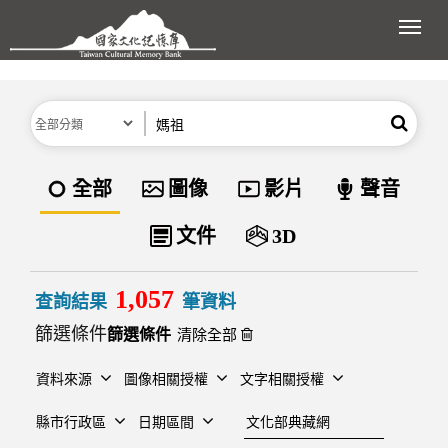
跳到主要內容區塊
展開
分類
關鍵字
搜尋
資料類型
全部
圖像
影片
聲音
文件
3D
1,057
查詢結果
筆資料
篩選條件
清除全部
資料來源
圖像相關授權
文字相關授權
建檔單位
縣市行政區
日期區間