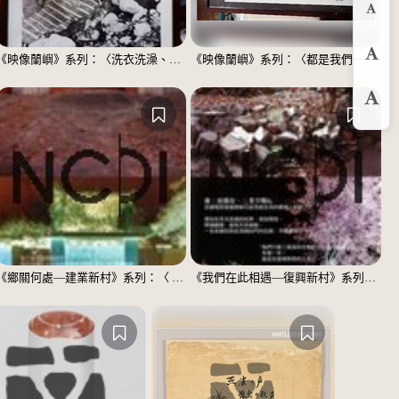
縮
《映像蘭嶼》系列：〈洗衣洗澡、都在這裡〉
《映像蘭嶼》系列：〈都是我們一家人〉
預
放
《鄉關何處—建業新村》系列：〈 邱敬賢04〉
《我們在此相遇—復興新村》系列：〈殘響04〉