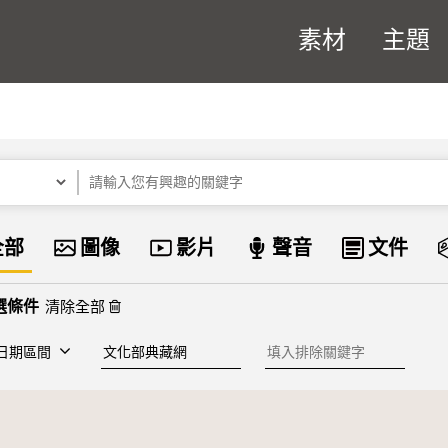
素材
主題
關鍵字
資料類型
全部
圖像
影片
聲音
文件
清除全部
建檔單位
排除關鍵字
日期區間