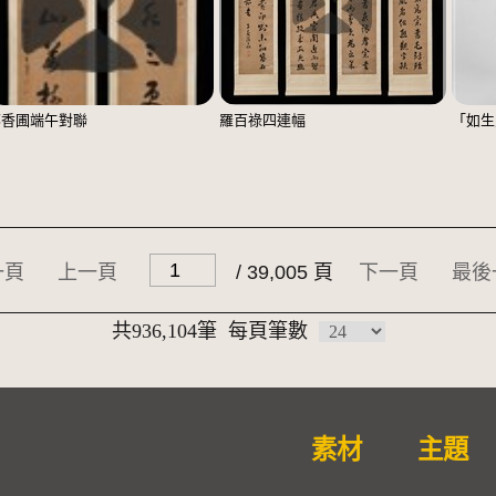
鄭香圃端午對聯
羅百祿四連幅
「如生
一頁
上一頁
/ 39,005 頁
下一頁
最後
共936,104筆
每頁筆數
素材
主題