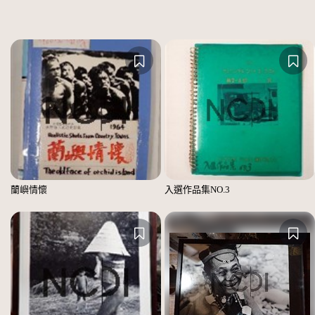
蘭嶼情懷
入選作品集NO.3