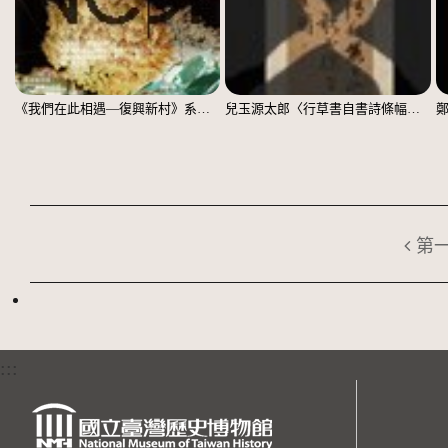
《我們在此相遇—復興新村》系列：〈殘響03〉
兒玉源太郎〈行草書自書詩條幅〉（印本）
第
:::