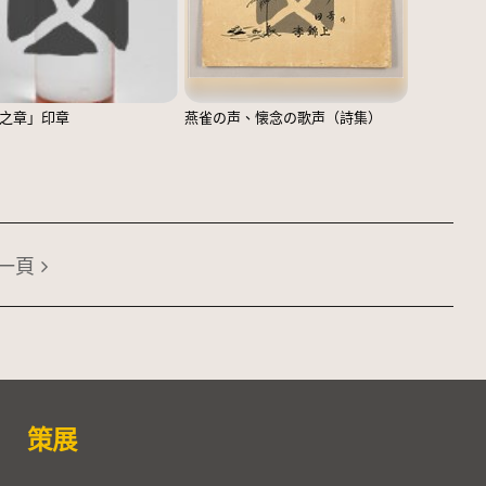
之章」印章
燕雀の声、懐念の歌声（詩集）
一頁
策展