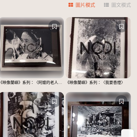
圖片模式
圖文模式
《映像蘭嶼》系列：〈阿嬤的老人斑〉
《映像蘭嶼》系列：〈我要香煙〉