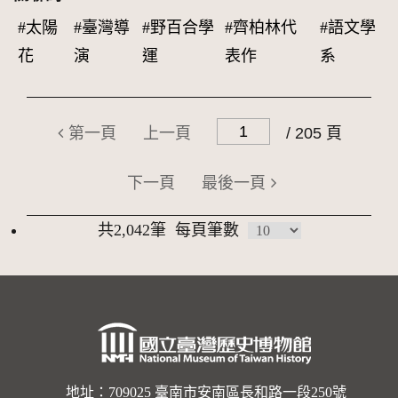
#太陽
#臺灣導
#野百合學
#齊柏林代
#語文學
花
演
運
表作
系
第一頁
上一頁
/ 205 頁
下一頁
最後一頁
共2,042筆
每頁筆數
地址：709025 臺南市安南區長和路一段250號