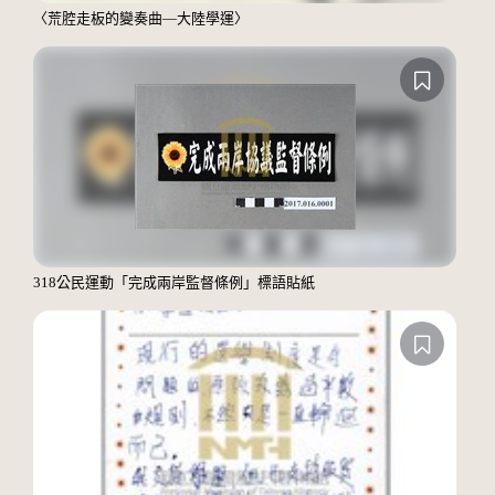
〈荒腔走板的變奏曲—大陸學運〉
318公民運動「完成兩岸監督條例」標語貼紙