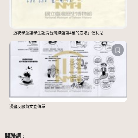
「這次學運讓學生認清台灣媒體第4權的崩壞」便利貼
漫畫反服貿文宣傳單
關聯詞
: