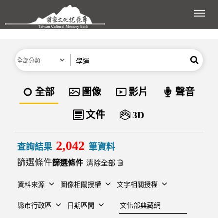
跳到主要內容區塊
展開
分類
關鍵字
搜尋
資料類型
全部
圖像
影片
聲音
文件
3D
2,042
查詢結果
筆資料
篩選條件
清除全部
資料來源
圖像相關授權
文字相關授權
建檔單位
縣市行政區
日期區間