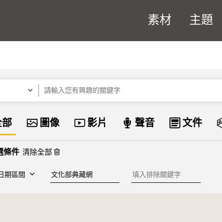
素材
主題
關鍵字
資料類型
全部
圖像
影片
聲音
文件
清除全部
建檔單位
排除關鍵字
日期區間