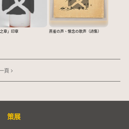
之章」印章
燕雀の声、懐念の歌声（詩集）
一頁
策展