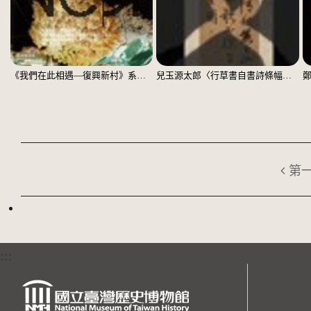
《我們在此相遇—復興新村》系列：〈殘響03〉
兒玉源太郎〈行草書自書詩條幅〉（印本）
第
:::