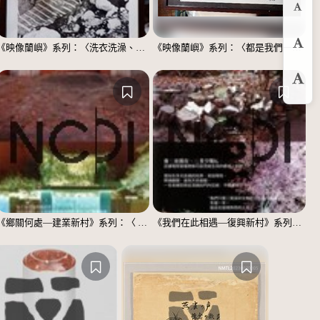
縮
《映像蘭嶼》系列：〈洗衣洗澡、都在這裡〉
《映像蘭嶼》系列：〈都是我們一家人〉
預
放
《鄉關何處—建業新村》系列：〈 邱敬賢04〉
《我們在此相遇—復興新村》系列：〈殘響04〉