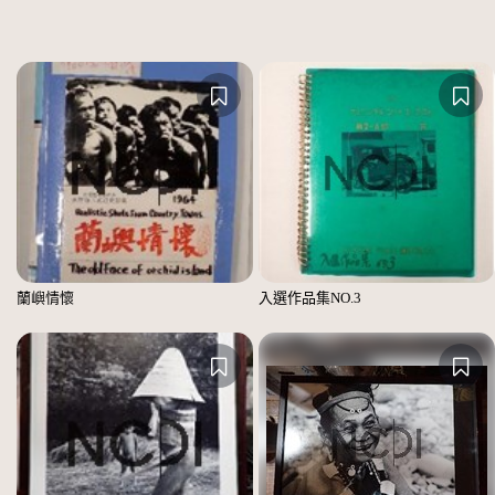
蘭嶼情懷
入選作品集NO.3