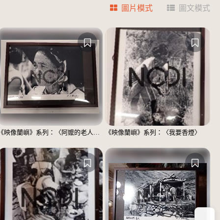
圖片模式
圖文模式
《映像蘭嶼》系列：〈阿嬤的老人斑〉
《映像蘭嶼》系列：〈我要香煙〉