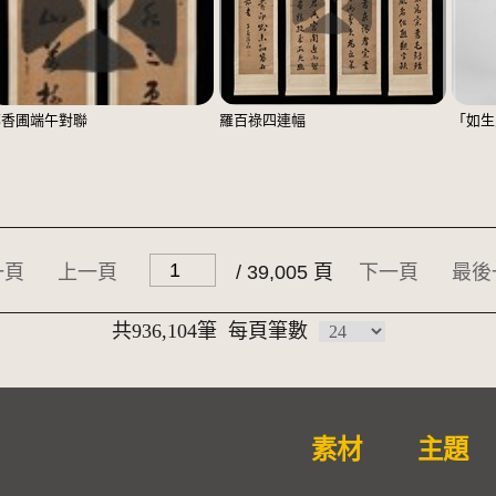
鄭香圃端午對聯
羅百祿四連幅
「如生
一頁
上一頁
/ 39,005 頁
下一頁
最後
共936,104筆
每頁筆數
素材
主題