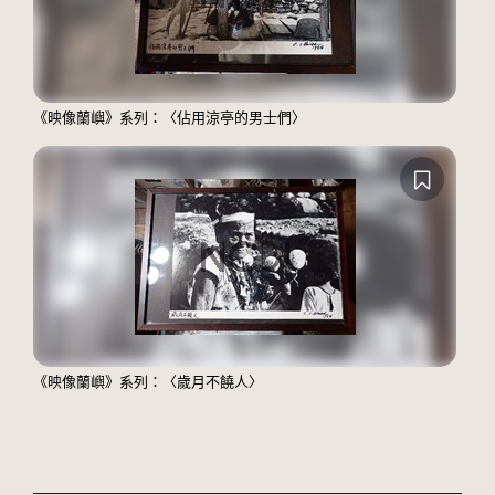
《映像蘭嶼》系列：〈佔用涼亭的男士們〉
《映像蘭嶼》系列：〈歲月不饒人〉