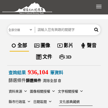
跳到主要內容區塊
展開
分類
關鍵字
搜尋
資料類型
全部
圖像
影片
聲音
文件
3D
936,104
查詢結果
筆資料
篩選條件
清除全部
資料來源
圖像相關授權
文字相關授權
建檔單位
縣市行政區
日期區間