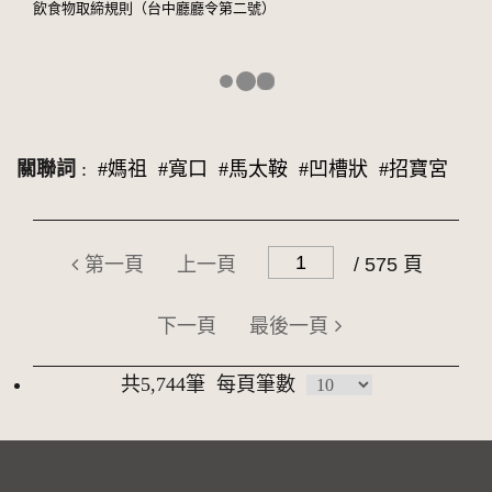
飲食物取締規則（台中廳廳令第二號）
關聯詞
:
#媽祖
#寬口
#馬太鞍
#凹槽狀
#招寶宮
第一頁
上一頁
/ 575 頁
下一頁
最後一頁
共5,744筆
每頁筆數