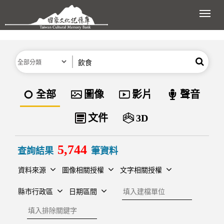
跳到主要內容區塊
展開
分類
關鍵字
搜尋
資料類型
全部
圖像
影片
聲音
文件
3D
5,744
查詢結果
筆資料
資料來源
圖像相關授權
文字相關授權
建檔單位
縣市行政區
日期區間
排除關鍵字