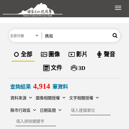
跳到主要內容區塊
展開
分類
關鍵字
搜尋
資料類型
全部
圖像
影片
聲音
文件
3D
4,914
查詢結果
筆資料
資料來源
圖像相關授權
文字相關授權
建檔單位
縣市行政區
日期區間
排除關鍵字