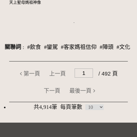
天上聖母媽祖神像
關聯詞
:
#飲食
#鑾駕
#客家媽祖信仰
#陣頭
#文化
第一頁
上一頁
/ 492 頁
下一頁
最後一頁
共4,914筆
每頁筆數