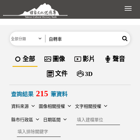
跳到主要內容區塊
展開
分類
關鍵字
搜尋
資料類型
全部
圖像
影片
聲音
文件
3D
215
查詢結果
筆資料
資料來源
圖像相關授權
文字相關授權
建檔單位
縣市行政區
日期區間
排除關鍵字