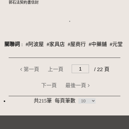
郭石法契約書信封
關聯詞
:
#阿波屋
#家具店
#屋商行
#中藥舖
#元堂
第一頁
上一頁
/ 22 頁
下一頁
最後一頁
共215筆
每頁筆數