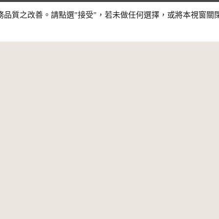
行服務品質之改善。請點選"接受"，若未做任何選擇，或將本視窗
素材
主題
息公告
關於我們
開放資料
新消息
網站簡介
公共財專區
夥伴介紹
CC 專文
策展平臺
資料授權規範
網站簡介
資料授權規範
條款與宣告