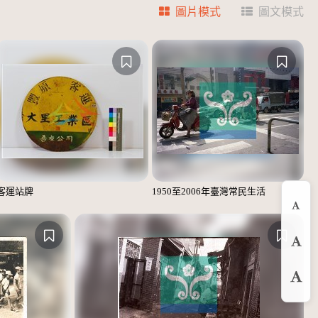
圖片模式
圖文模式
客運站牌
1950至2006年臺灣常民生活
縮
預
放