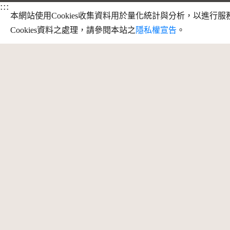
:::
本網站使用Cookies收集資料用於量化統計與分析，以進
Cookies資料之處理，請參閱本站之
隱私權宣告
。
訊
地址：709025 臺南市安南區長和路一段
250號
最
服務時段：周一至周五 09:30 - 12:30、
13:30 - 17:30
客服信箱
Facebook
instagram
youtube
copyright @ 國立臺灣歷史博物館 版權所有
建議瀏覽器 Firefox、Chrome、edge 以上版本