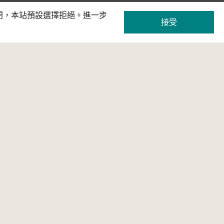
關閉，本站預設選擇拒絕。進一步
接受
策展
網站服務
條款及宣告
主題網站
條款及宣告
教育資源專區
隱私權宣告
OpenAPI專區
網站使用條款
相關連結
著作權爭議處理
聯絡我們
常見問答
常見問答
CC 常見問答集
隱私權宣告
網站使用條款