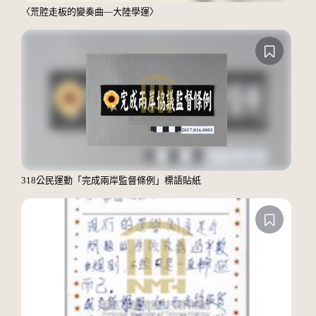
〈荒腔走板的變奏曲—大陸學運〉
318公民運動「完成兩岸監督條例」標語貼紙