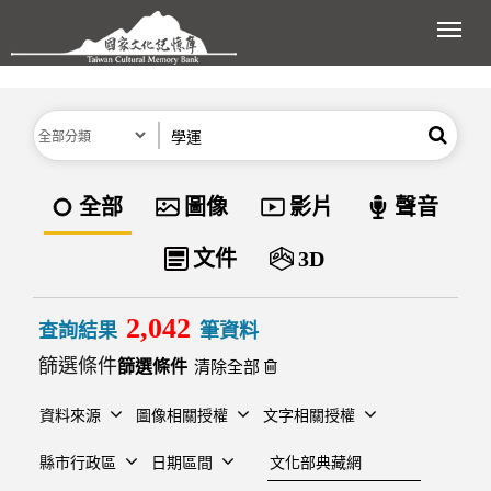
跳到主要內容區塊
展開
分類
關鍵字
搜尋
資料類型
全部
圖像
影片
聲音
文件
3D
2,042
查詢結果
筆資料
篩選條件
清除全部
資料來源
圖像相關授權
文字相關授權
建檔單位
縣市行政區
日期區間