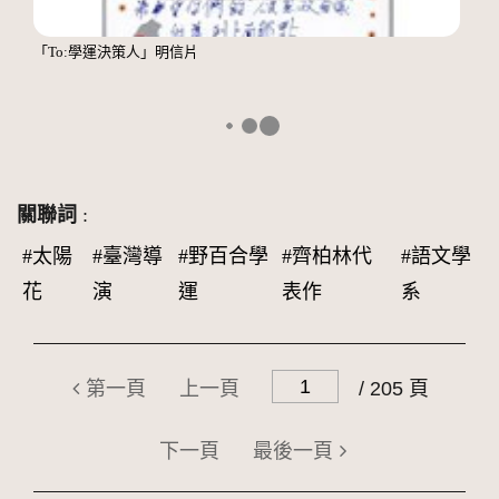
「To:學運決策人」明信片
關聯詞
:
#太陽
#臺灣導
#野百合學
#齊柏林代
#語文學
花
演
運
表作
系
第一頁
上一頁
/ 205 頁
下一頁
最後一頁