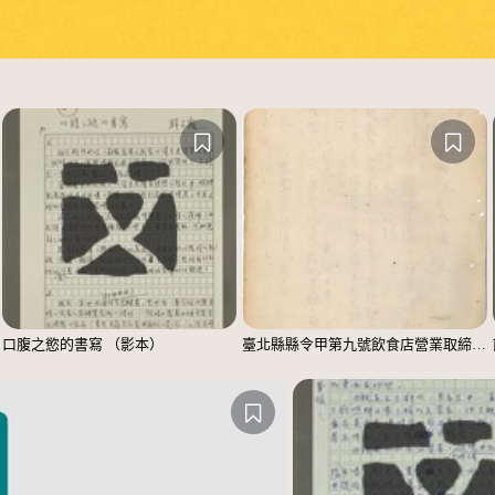
口腹之慾的書寫 （影本）
臺北縣縣令甲第九號飲食店營業取締規則