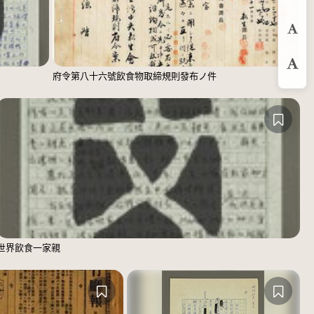
縮
預
放
府令第八十六號飲食物取締規則發布ノ件
世界飲食一家親