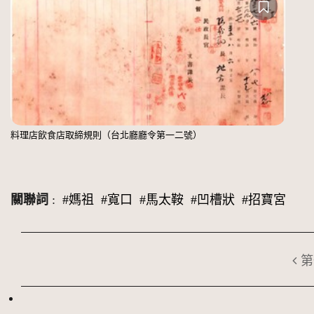
料理店飲食店取締規則（台北廳廳令第一二號）
關聯詞
:
#媽祖
#寬口
#馬太鞍
#凹槽狀
#招寶宮
第