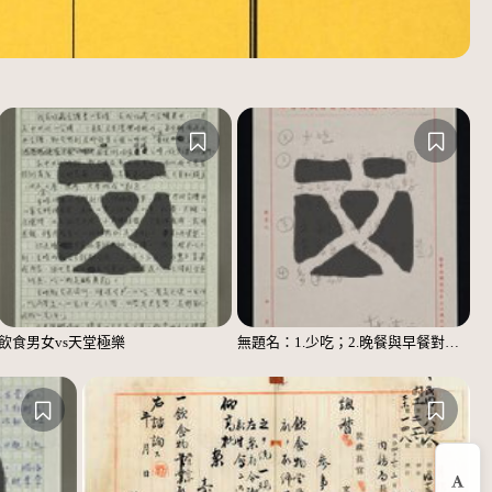
飲食男女vs天堂極樂
無題名：1.少吃；2.晚餐與早餐對調……；3.主副食對調……；4.多運動