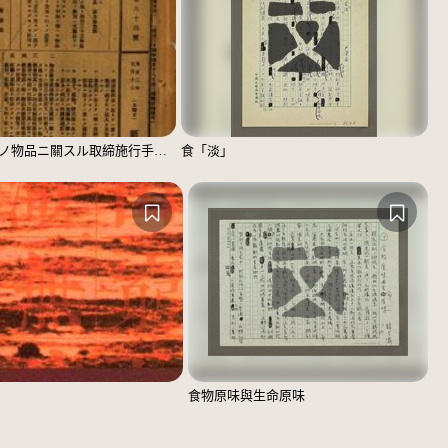
飲食物其ノ他ノ物品ニ關スル取締施行手續（新竹廳訓令第二十號）
食「淡」
食物原味與生命原味