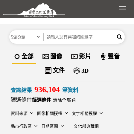
跳到主要內容區塊
展開
分類
關鍵字
搜尋
資料類型
全部
圖像
影片
聲音
文件
3D
936,104
查詢結果
筆資料
篩選條件
清除全部
資料來源
圖像相關授權
文字相關授權
建檔單位
縣市行政區
日期區間