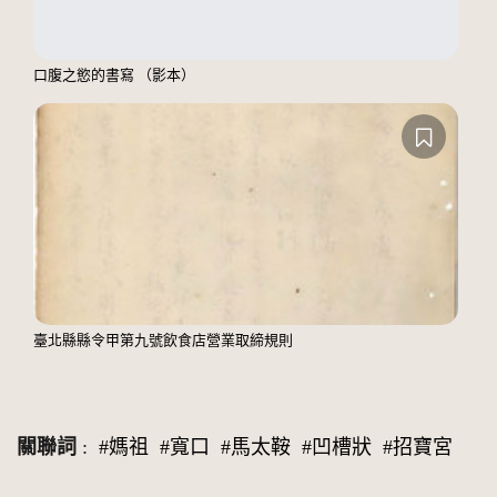
口腹之慾的書寫 （影本）
臺北縣縣令甲第九號飲食店營業取締規則
關聯詞
:
#媽祖
#寬口
#馬太鞍
#凹槽狀
#招寶宮