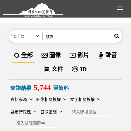
跳到主要內容區塊
展開
分類
關鍵字
搜尋
資料類型
全部
圖像
影片
聲音
文件
3D
5,744
查詢結果
筆資料
資料來源
圖像相關授權
文字相關授權
建檔單位
縣市行政區
日期區間
排除關鍵字