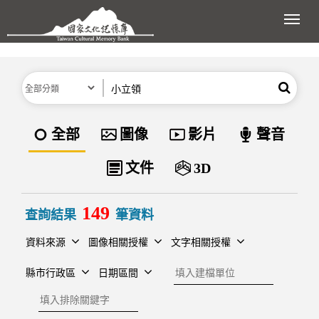
跳到主要內容區塊
展開
分類
關鍵字
搜尋
資料類型
全部
圖像
影片
聲音
文件
3D
149
查詢結果
筆資料
資料來源
圖像相關授權
文字相關授權
建檔單位
縣市行政區
日期區間
排除關鍵字