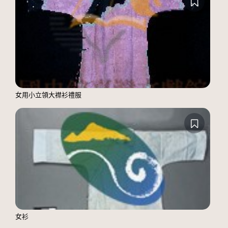
女用小立領大襟衫禮服
女衫