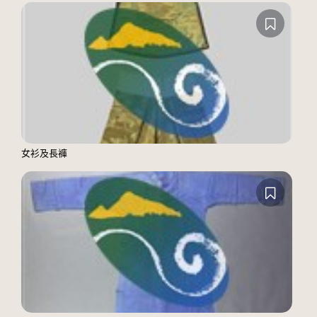
女衫及長褲