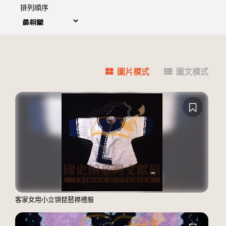
排列順序
圖片模式
圖文模式
客家女用小立領琵琶襟禮服