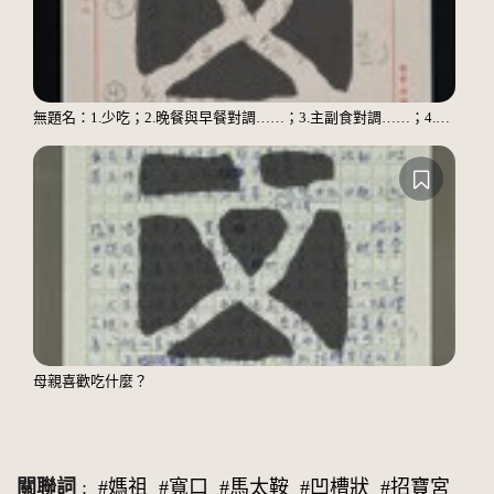
無題名：1.少吃；2.晚餐與早餐對調……；3.主副食對調……；4.多運動
母親喜歡吃什麼？
關聯詞
:
#媽祖
#寬口
#馬太鞍
#凹槽狀
#招寶宮