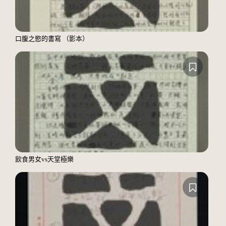
口腹之慾的書寫 （影本）
飲食男女vs天堂極樂