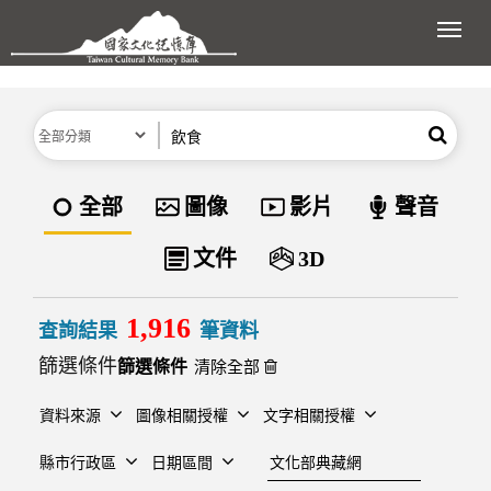
跳到主要內容區塊
展開
分類
關鍵字
搜尋
資料類型
全部
圖像
影片
聲音
文件
3D
1,916
查詢結果
筆資料
篩選條件
清除全部
資料來源
圖像相關授權
文字相關授權
建檔單位
縣市行政區
日期區間