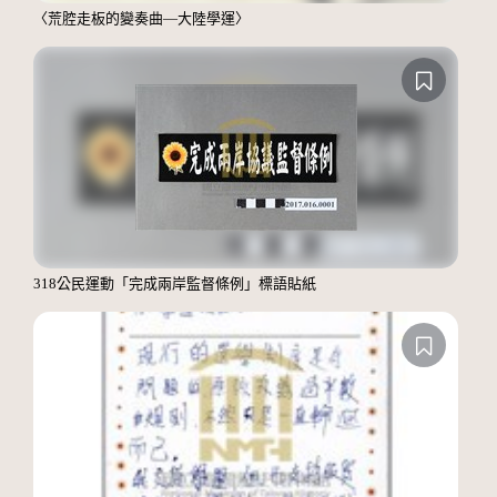
〈荒腔走板的變奏曲—大陸學運〉
318公民運動「完成兩岸監督條例」標語貼紙