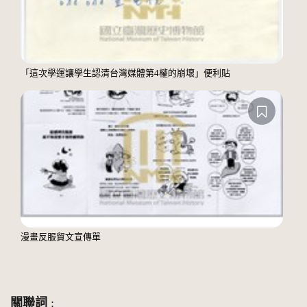
「這次學運讓學生認清台灣媒體第4權的崩壞」便利貼
漫畫反服貿文宣傳單
關聯詞
: