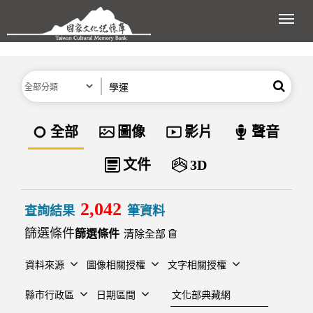
跳到主要內容區塊
展開
分類
關鍵字
搜尋
資料類型
全部
圖像
影片
聲音
文件
3D
2,042
查詢結果
筆資料
篩選條件
清除全部
資料來源
圖像相關授權
文字相關授權
建檔單位
縣市行政區
日期區間