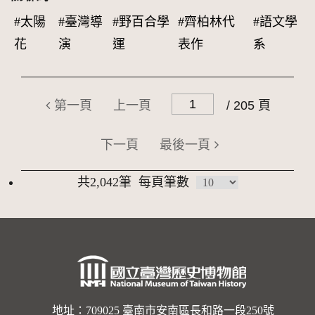
#太陽
#臺灣導
#野百合學
#齊柏林代
#語文學
花
演
運
表作
系
第一頁
上一頁
/ 205 頁
下一頁
最後一頁
共2,042筆
每頁筆數
地址：709025 臺南市安南區長和路一段250號