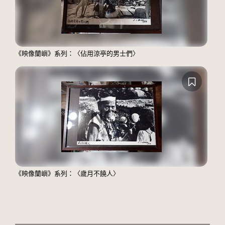
《映像蘭嶼》系列：〈佔用涼亭的男士們〉
《映像蘭嶼》系列：〈歲月不饒人〉