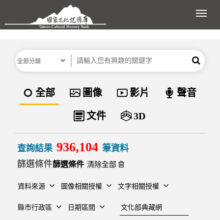
跳到主要內容區塊
展開
分類
關鍵字
搜尋
資料類型
全部
圖像
影片
聲音
文件
3D
936,104
查詢結果
筆資料
篩選條件
清除全部
資料來源
圖像相關授權
文字相關授權
建檔單位
縣市行政區
日期區間