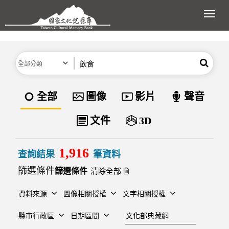
跳到主要內容區塊
展開
分類
關鍵字
搜尋
資料類型
全部
圖像
影片
聲音
文件
3D
1,916
查詢結果
筆資料
篩選條件
清除全部
資料來源
圖像相關授權
文字相關授權
建檔單位
縣市行政區
日期區間