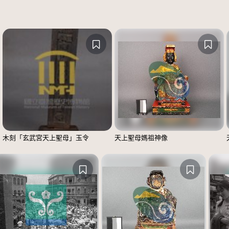
木刻「玄武宮天上聖母」玉令
天上聖母媽祖神像