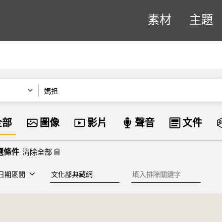
素材
主題
關鍵字
資料類型
全部
圖像
影片
聲音
文件
清除全部
建檔單位
排除關鍵字
日期區間