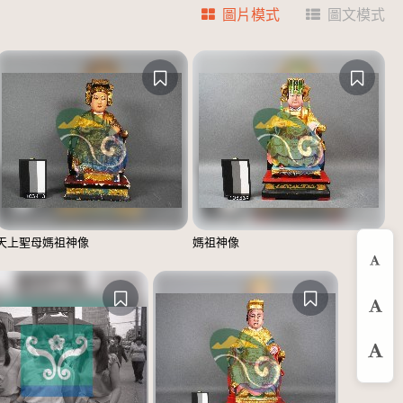
圖片模式
圖文模式
天上聖母媽祖神像
媽祖神像
縮
預
放