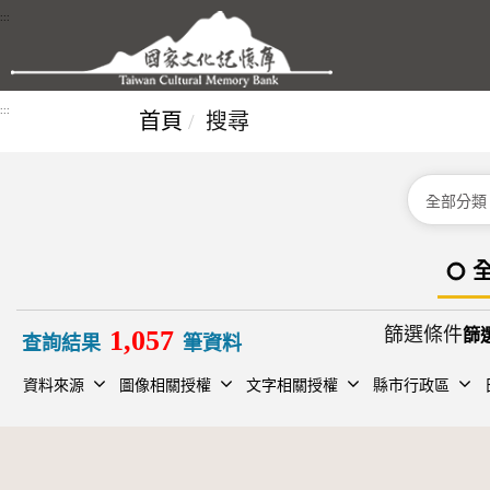
跳到主要內容區塊
:::
:::
首頁
搜尋
分類
篩選條件
1,057
查詢結果
筆資料
資料來源
圖像相關授權
文字相關授權
縣市行政區