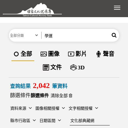
跳到主要內容區塊
展開
分類
關鍵字
搜尋
資料類型
全部
圖像
影片
聲音
文件
3D
2,042
查詢結果
筆資料
篩選條件
清除全部
資料來源
圖像相關授權
文字相關授權
建檔單位
縣市行政區
日期區間