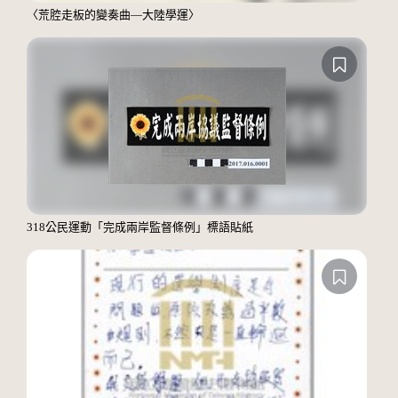
〈荒腔走板的變奏曲—大陸學運〉
318公民運動「完成兩岸監督條例」標語貼紙