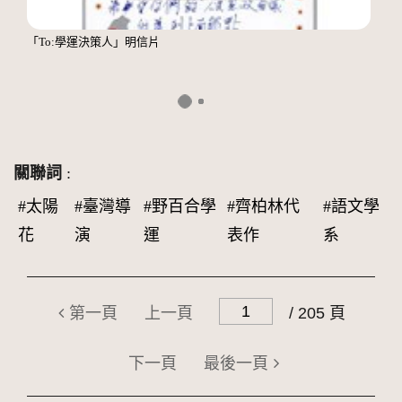
「To:學運決策人」明信片
關聯詞
:
#太陽
#臺灣導
#野百合學
#齊柏林代
#語文學
花
演
運
表作
系
第一頁
上一頁
/ 205 頁
下一頁
最後一頁