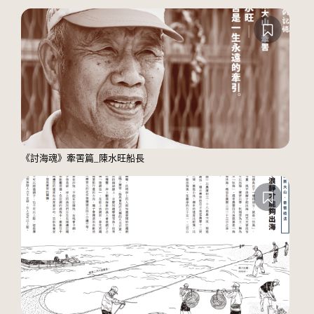
《討海魂》牽罟篇_陳水旺船長