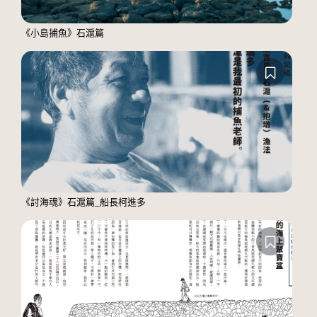
《小島捕魚》石滬篇
《討海魂》石滬篇_船長柯進多