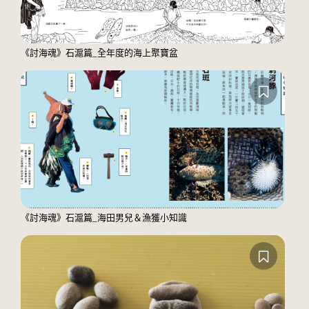
《討海魂》石滬篇_全年度的海上聚寶盆
《討海魂》石滬篇_海田男兒＆漁獲小知識