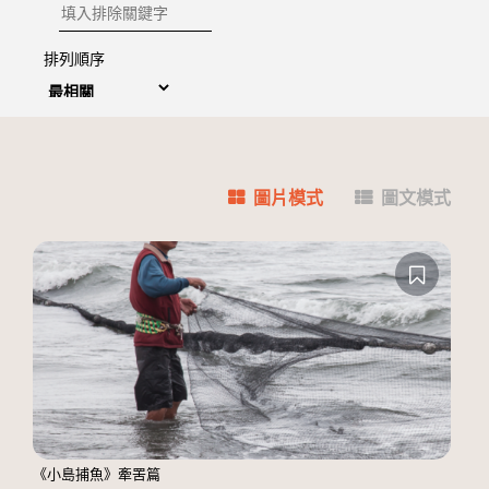
排除關鍵字
排列順序
圖片模式
圖文模式
《小島捕魚》牽罟篇