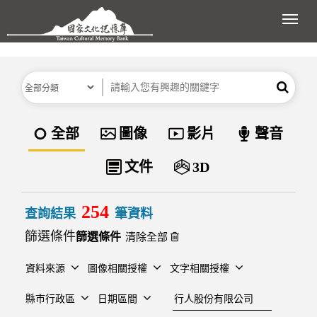
跳到主要內容區塊
展開
分類
關鍵字
搜尋
資料類型
全部
圖像
影片
聲音
文件
3D
254
查詢結果
筆資料
篩選條件
清除全部
資料來源
圖像相關授權
文字相關授權
建檔單位
縣市行政區
日期區間