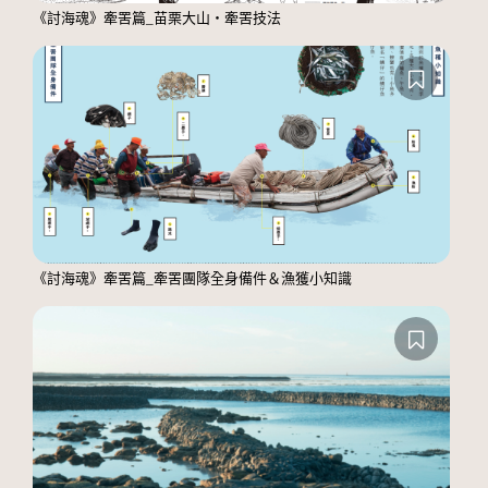
《討海魂》牽罟篇_苗栗大山・牽罟技法
《討海魂》牽罟篇_牽罟團隊全身備件＆漁獲小知識