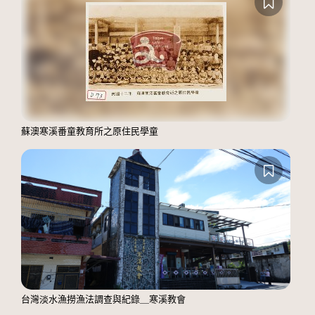
蘇澳寒溪番童教育所之原住民學童
台灣淡水漁撈漁法調查與紀錄＿寒溪教會