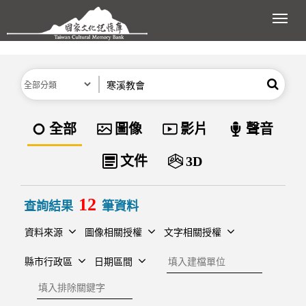
跳到主要內容區塊
展開
分類
關鍵字
搜尋
資料類型
全部
圖像
影片
聲音
文件
3D
12
查詢結果
筆資料
資料來源
圖像相關授權
文字相關授權
建檔單位
縣市行政區
日期區間
排除關鍵字