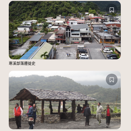
寒溪部落遷徙史