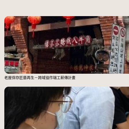
老屋保存匠藝再生－跨域協作瑞工薪傳計畫