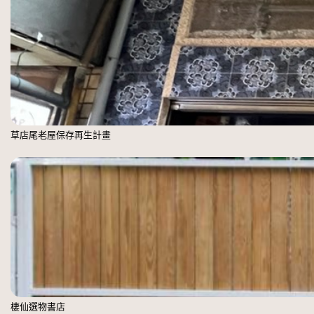
草店尾老屋保存再生計畫
棲仙選物書店