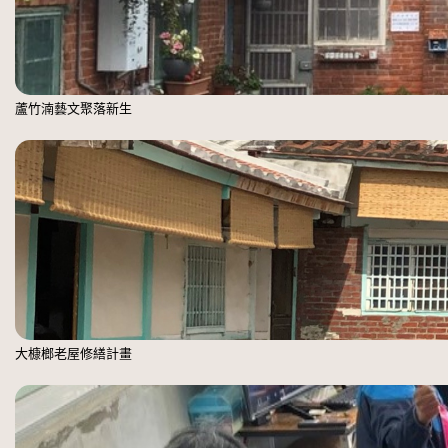
蘆竹湳藝文聚落新生
大槺榔老屋修繕計畫