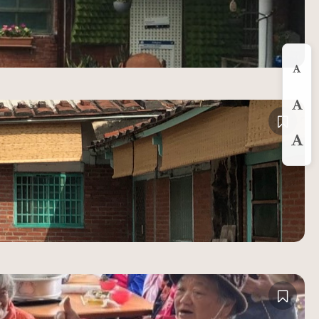
縮
預
放