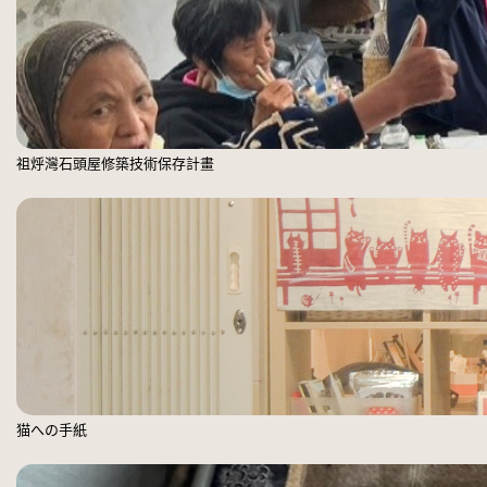
祖烀灣石頭屋修築技術保存計畫
猫への手紙