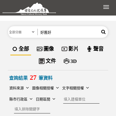
跳到主要內容區塊
展開
分類
關鍵字
搜尋
資料類型
全部
圖像
影片
聲音
文件
3D
27
查詢結果
筆資料
資料來源
圖像相關授權
文字相關授權
建檔單位
縣市行政區
日期區間
排除關鍵字