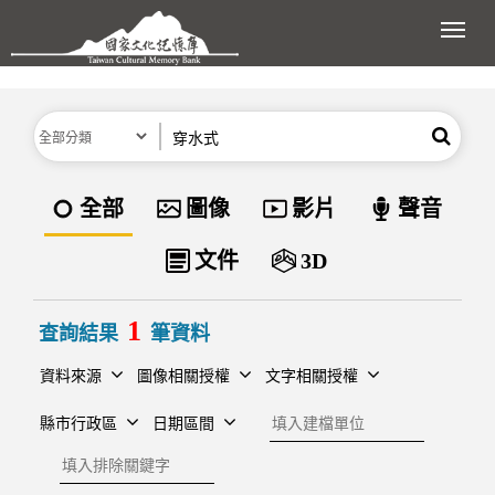
跳到主要內容區塊
展開
分類
關鍵字
搜尋
資料類型
全部
圖像
影片
聲音
文件
3D
1
查詢結果
筆資料
資料來源
圖像相關授權
文字相關授權
建檔單位
縣市行政區
日期區間
排除關鍵字