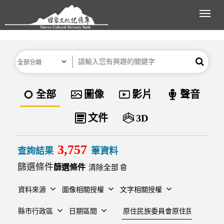
跳到主要內容區塊
展開
分類
關鍵字
搜尋
資料類型
全部
圖像
影片
聲音
文件
3D
3,757
查詢結果
筆資料
篩選條件
清除全部
資料來源
圖像相關授權
文字相關授權
建檔單位
縣市行政區
日期區間