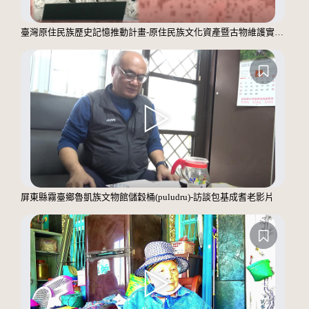
臺灣原住民族歷史記憶推動計畫-原住民族文化資產暨古物維護實務操作工作坊成果影片
屏東縣霧臺鄉魯凱族文物館儲穀桶(puludru)-訪談包基成耆老影片