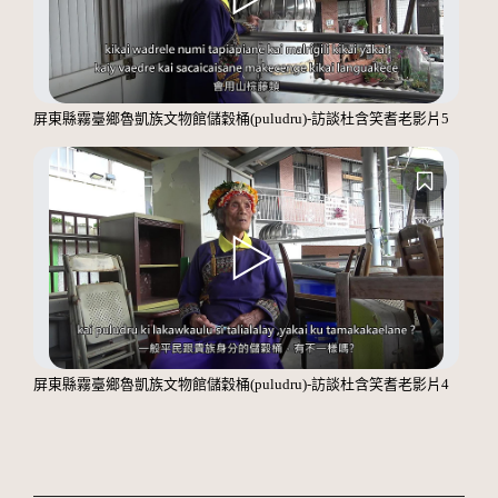
屏東縣霧臺鄉魯凱族文物館儲穀桶(puludru)-訪談杜含笑耆老影片5
屏東縣霧臺鄉魯凱族文物館儲穀桶(puludru)-訪談杜含笑耆老影片4