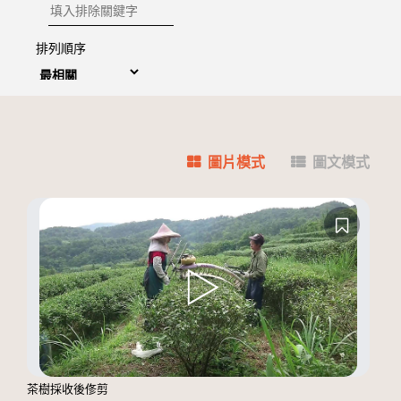
排除關鍵字
排列順序
圖片模式
圖文模式
茶樹採收後俢剪