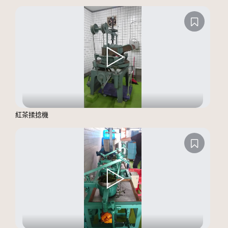
紅茶揉捻機