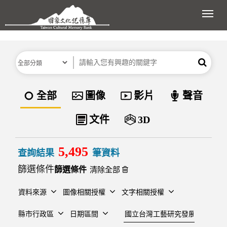
跳到主要內容區塊
展開
分類
關鍵字
搜尋
資料類型
全部
圖像
影片
聲音
文件
3D
5,495
查詢結果
筆資料
篩選條件
清除全部
資料來源
圖像相關授權
文字相關授權
建檔單位
縣市行政區
日期區間