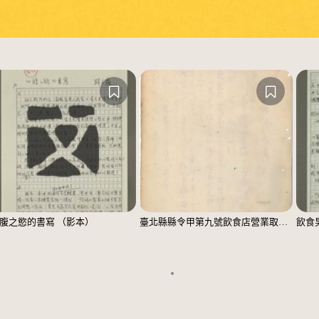
腹之慾的書寫 （影本）
臺北縣縣令甲第九號飲食店營業取締規則
飲食