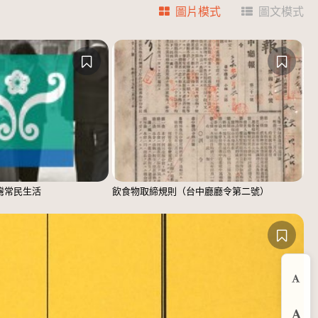
圖片模式
圖文模式
臺灣常民生活
飲食物取締規則（台中廳廳令第二號）
縮