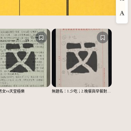
預
放
男女vs天堂極樂
無題名：1.少吃；2.晚餐與早餐對調……；3.主副食對調……；4.多運動