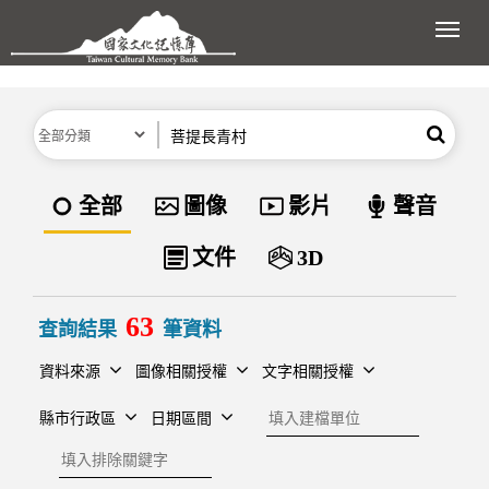
跳到主要內容區塊
展開
分類
關鍵字
搜尋
資料類型
全部
圖像
影片
聲音
文件
3D
63
查詢結果
筆資料
資料來源
圖像相關授權
文字相關授權
建檔單位
縣市行政區
日期區間
排除關鍵字