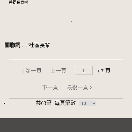
菩提長青村
關聯詞
:
#社區長輩
第一頁
上一頁
/ 7 頁
下一頁
最後一頁
共63筆
每頁筆數