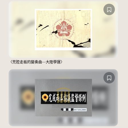
〈荒腔走板的變奏曲—大陸學運〉