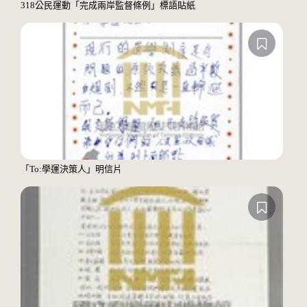
318公民運動「完成兩岸監督條例」標語貼紙
「To:學運決策人」明信片