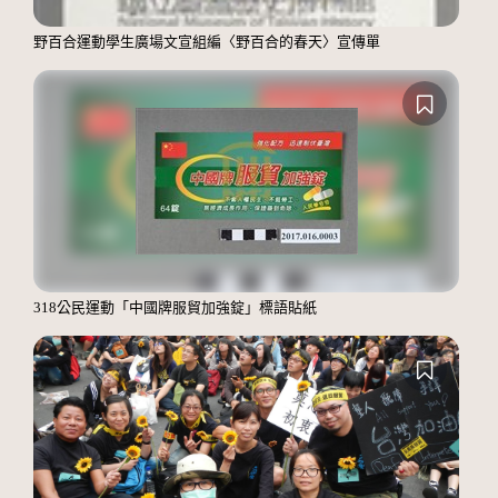
野百合運動學生廣場文宣組編〈野百合的春天〉宣傳單
318公民運動「中國牌服貿加強錠」標語貼紙