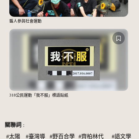
聾人參與社會運動
318公民運動「我不服」標語貼紙
關聯詞
:
#太陽
#臺灣導
#野百合學
#齊柏林代
#語文學