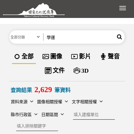
跳到主要內容區塊
展開
分類
關鍵字
搜尋
資料類型
全部
圖像
影片
聲音
文件
3D
2,629
查詢結果
筆資料
資料來源
圖像相關授權
文字相關授權
建檔單位
縣市行政區
日期區間
排除關鍵字