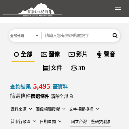
跳到主要內容區塊
展開
分類
關鍵字
搜尋
資料類型
全部
圖像
影片
聲音
文件
3D
5,495
查詢結果
筆資料
篩選條件
清除全部
資料來源
圖像相關授權
文字相關授權
建檔單位
縣市行政區
日期區間