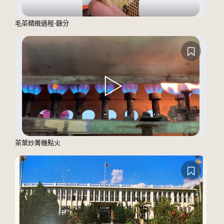
毛茶精緻過程-篩分
茶葉炒菁機點火