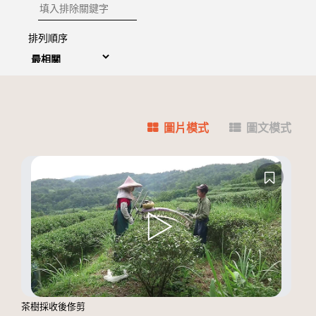
排除關鍵字
排列順序
圖片模式
圖文模式
茶樹採收後俢剪