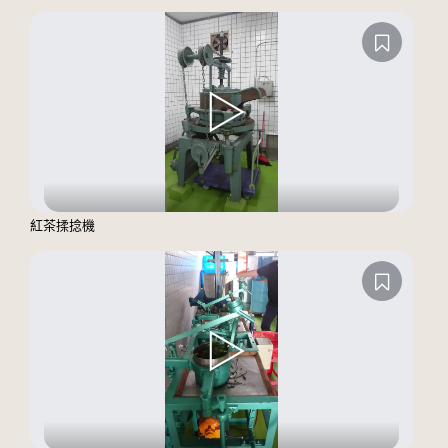
紅茶揉捻機