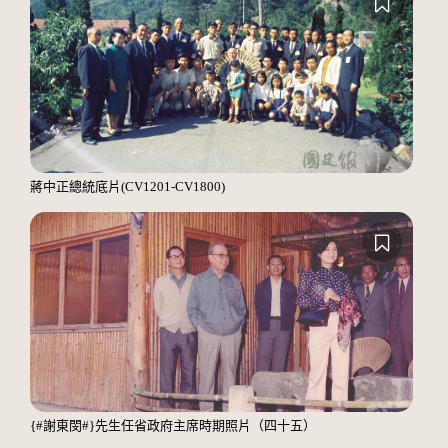
蔣中正總統底片(CV1201-CV1800)
{#謝東閔#}先生任省政府主席時期照片（四十五）