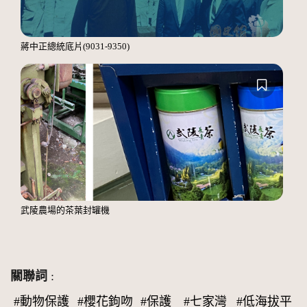
蔣中正總統底片(9031-9350)
武陵農場的茶葉封罐機
關聯詞
:
#動物保護
#櫻花鉤吻
#保護
#七家灣
#低海拔平