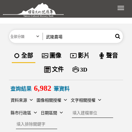
跳到主要內容區塊
展開
分類
關鍵字
搜尋
資料類型
全部
圖像
影片
聲音
文件
3D
6,982
查詢結果
筆資料
資料來源
圖像相關授權
文字相關授權
建檔單位
縣市行政區
日期區間
排除關鍵字