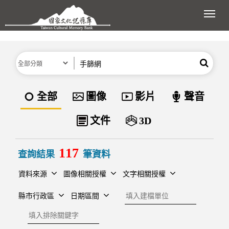
跳到主要內容區塊
展開
分類
關鍵字
搜尋
資料類型
全部
圖像
影片
聲音
文件
3D
117
查詢結果
筆資料
資料來源
圖像相關授權
文字相關授權
建檔單位
縣市行政區
日期區間
排除關鍵字