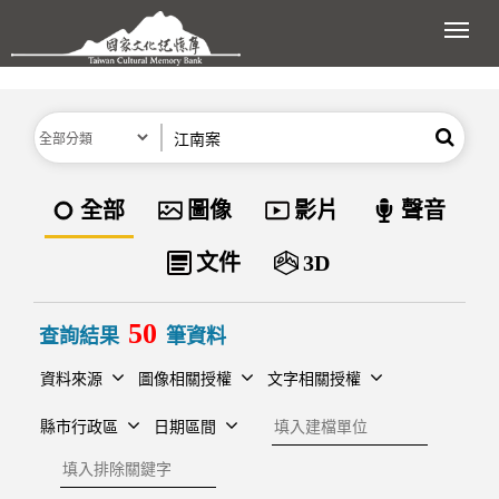
跳到主要內容區塊
展開
分類
關鍵字
搜尋
資料類型
全部
圖像
影片
聲音
文件
3D
50
查詢結果
筆資料
資料來源
圖像相關授權
文字相關授權
建檔單位
縣市行政區
日期區間
排除關鍵字