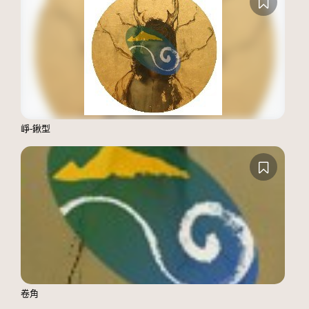
崢-鍬型
卷角