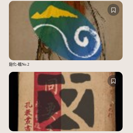
翅化-蛾No.2