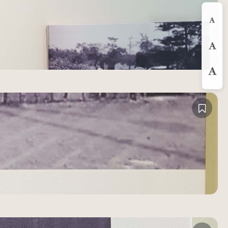
縮
預
放