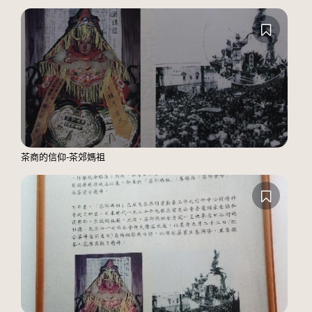
茶商的信仰-茶郊媽祖