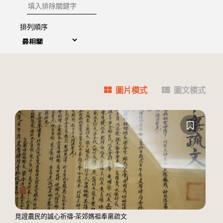
排除關鍵字
排列順序
圖片模式
圖文模式
見證農民的誠心祈禱-茶郊媽祖奉稟疏文