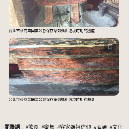
台北市茶商業同業公會保存茶郊媽祖遶境時用的鑾座
台北市茶商業同業公會保存茶郊媽祖遶境時用的華蓋
關聯詞
:
#飲食
#鑾駕
#客家媽祖信仰
#陣頭
#文化