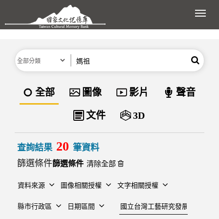
跳到主要內容區塊
展開
分類
關鍵字
搜尋
資料類型
全部
圖像
影片
聲音
文件
3D
20
查詢結果
筆資料
篩選條件
清除全部
資料來源
圖像相關授權
文字相關授權
建檔單位
縣市行政區
日期區間