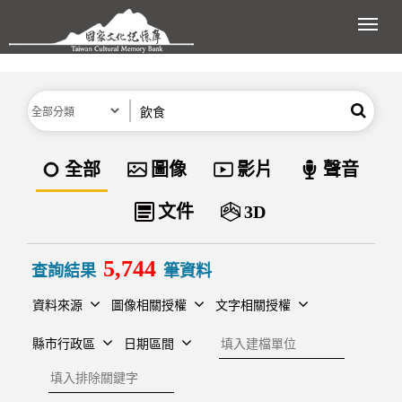
跳到主要內容區塊
展開
分類
關鍵字
搜尋
資料類型
全部
圖像
影片
聲音
文件
3D
5,744
查詢結果
筆資料
資料來源
圖像相關授權
文字相關授權
建檔單位
縣市行政區
日期區間
排除關鍵字