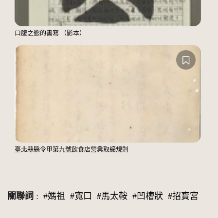
口腹之慾的書寫 （影本）
臺北縣縣令甲第九號飲食店營業取締規則
關聯詞
:
#媽祖
#寬口
#馬太鞍
#凹槽狀
#招寶宮