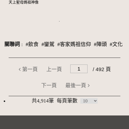
天上聖母媽祖神像
關聯詞
:
#飲食
#鑾駕
#客家媽祖信仰
#陣頭
#文化
第一頁
上一頁
/ 492 頁
下一頁
最後一頁
共4,914筆
每頁筆數