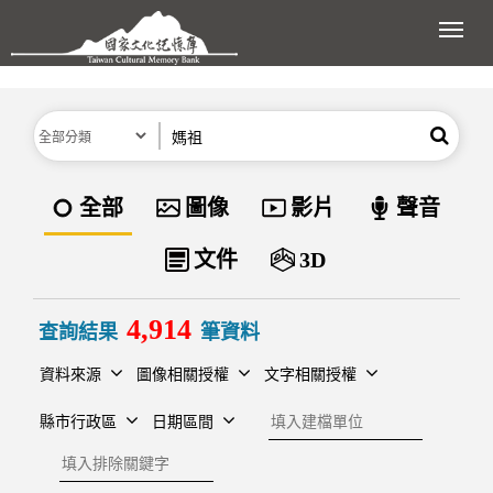
跳到主要內容區塊
展開
分類
關鍵字
搜尋
資料類型
全部
圖像
影片
聲音
文件
3D
4,914
查詢結果
筆資料
資料來源
圖像相關授權
文字相關授權
建檔單位
縣市行政區
日期區間
排除關鍵字