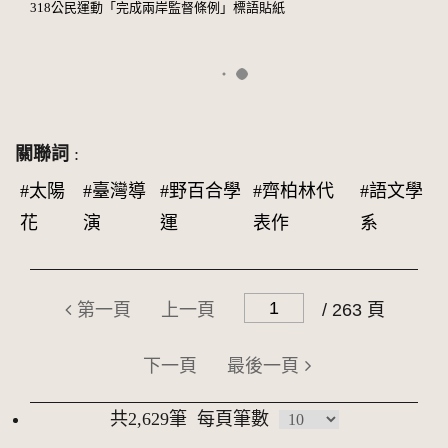
318公民運動「完成兩岸監督條例」標語貼紙
關聯詞
:
#太陽
#臺灣導
#野百合學
#齊柏林代
#語文學
花
演
運
表作
系
第一頁
上一頁
/ 263 頁
下一頁
最後一頁
共2,629筆
每頁筆數