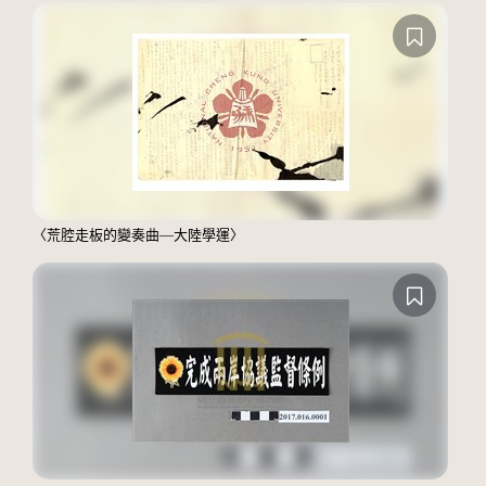
〈荒腔走板的變奏曲—大陸學運〉