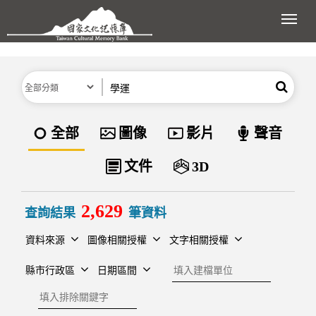
跳到主要內容區塊
展開
分類
關鍵字
搜尋
資料類型
全部
圖像
影片
聲音
文件
3D
2,629
查詢結果
筆資料
資料來源
圖像相關授權
文字相關授權
建檔單位
縣市行政區
日期區間
排除關鍵字