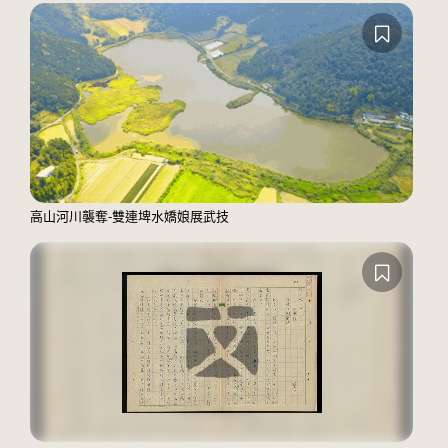
高山河川襲奪-雙連埤水嬌娘展武技