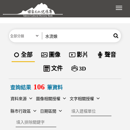
跳到主要內容區塊
展開
分類
關鍵字
搜尋
資料類型
全部
圖像
影片
聲音
文件
3D
106
查詢結果
筆資料
資料來源
圖像相關授權
文字相關授權
建檔單位
縣市行政區
日期區間
排除關鍵字