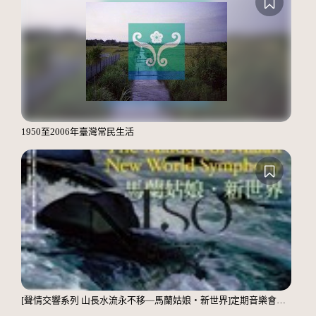
1950至2006年臺灣常民生活
[聲情交響系列 山長水流永不移—馬蘭姑娘‧新世界]定期音樂會【聲情交響九】山長水流永不移—馬蘭姑娘．新世界