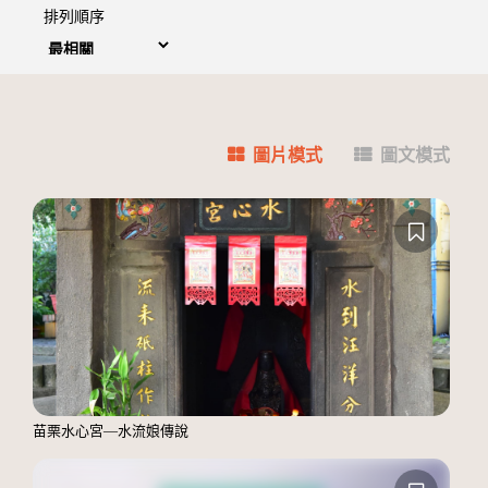
排列順序
圖片模式
圖文模式
苗栗水心宮—水流娘傳說