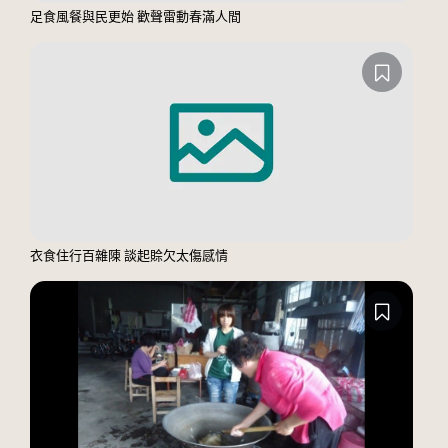
足食風餐與民更始 歡聲雷動春滿人間
衣食住行百雜陳 談起賒欠太傷感情