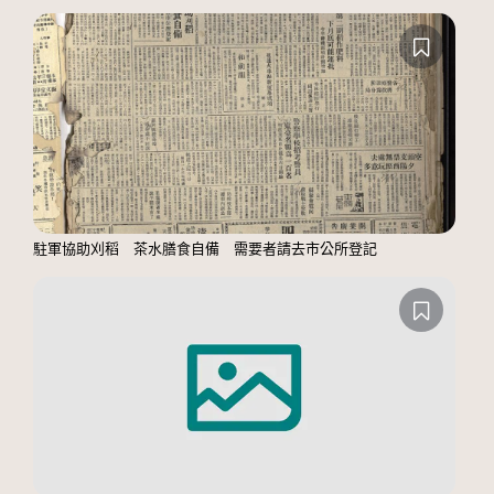
駐軍協助刈稻 茶水膳食自備 需要者請去市公所登記