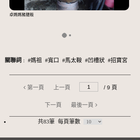
卓媽媽豬籠粄
關聯詞
:
#媽祖
#寬口
#馬太鞍
#凹槽狀
#招寶宮
第一頁
上一頁
/ 9 頁
下一頁
最後一頁
共83筆
每頁筆數