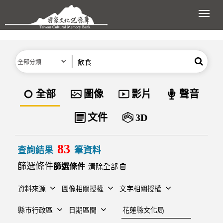
跳到主要內容區塊
展開
分類
關鍵字
搜尋
資料類型
全部
圖像
影片
聲音
文件
3D
83
查詢結果
筆資料
篩選條件
清除全部
資料來源
圖像相關授權
文字相關授權
建檔單位
縣市行政區
日期區間