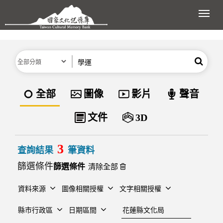
跳到主要內容區塊
展開
分類
關鍵字
搜尋
資料類型
全部
圖像
影片
聲音
文件
3D
3
查詢結果
筆資料
篩選條件
清除全部
資料來源
圖像相關授權
文字相關授權
建檔單位
縣市行政區
日期區間