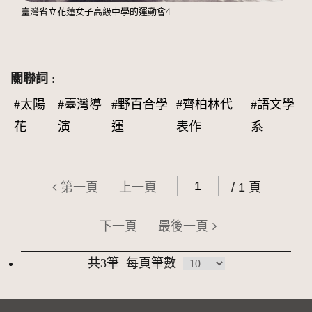
臺灣省立花蓮女子高級中學的運動會4
關聯詞
:
#太陽
#臺灣導
#野百合學
#齊柏林代
#語文學
花
演
運
表作
系
第一頁
上一頁
/ 1 頁
下一頁
最後一頁
共3筆
每頁筆數