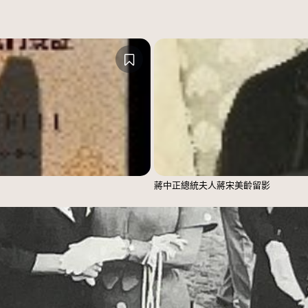
蔣中正總統夫人蔣宋美齡留影