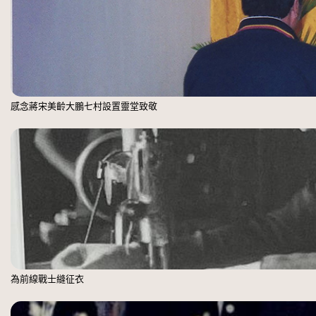
感念蔣宋美齡大鵬七村設置靈堂致敬
為前線戰士縫征衣