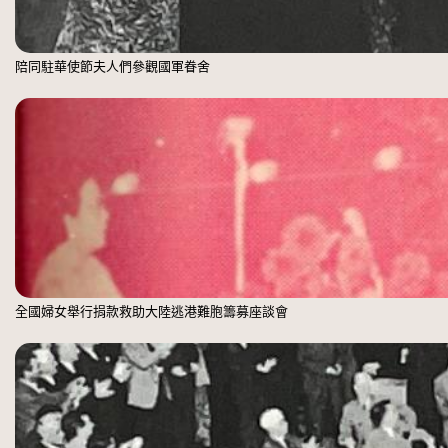
陪同駐華使節夫人們參觀國軍眷舍
全國婦女舉行捐款救助大陸逃港難胞籌募座談會