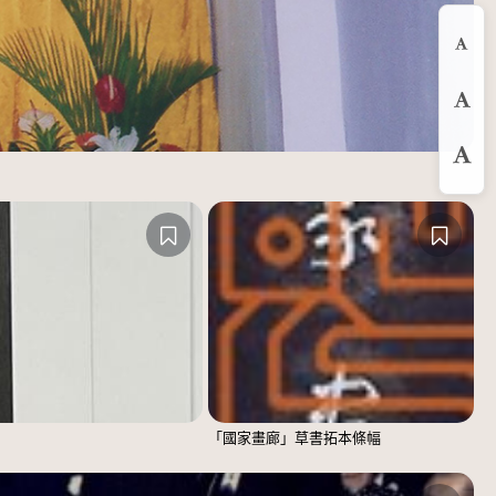
縮
預
放
「國家畫廊」草書拓本條幅