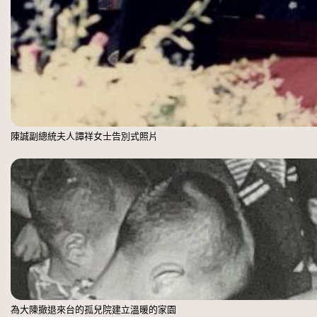
陳誠副總統夫人譚祥女士告別式照片
為大陳撤退來台的孤兒院建立溫暖的家園