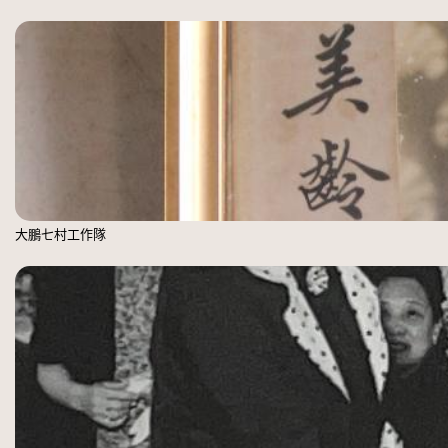
大鵬七村工作隊