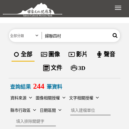
跳到主要內容區塊
展開
分類
關鍵字
搜尋
資料類型
全部
圖像
影片
聲音
文件
3D
244
查詢結果
筆資料
資料來源
圖像相關授權
文字相關授權
建檔單位
縣市行政區
日期區間
排除關鍵字