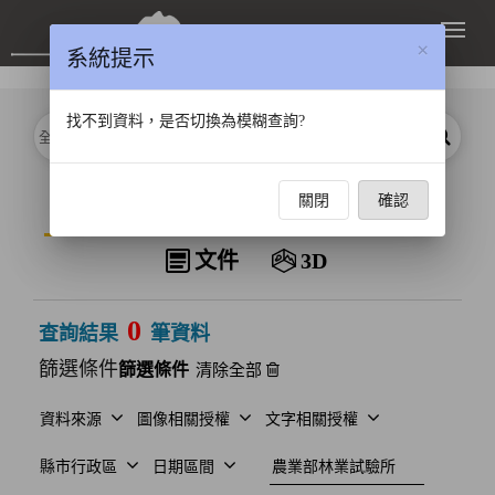
跳到主要內容區塊
展開
×
系統提示
找不到資料，是否切換為模糊查詢?
分類
關鍵字
搜尋
資料類型
關閉
確認
全部
圖像
影片
聲音
文件
3D
0
查詢結果
筆資料
篩選條件
清除全部
資料來源
圖像相關授權
文字相關授權
建檔單位
縣市行政區
日期區間