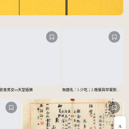
飲食男女vs天堂極樂
無題名：1.少吃；2.晚餐與早餐對調……；3.主副食對調……；4.多運動