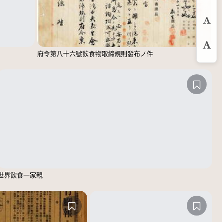
縮
預
放
府令第八十六號飲食物取締規則發布ノ件
世界飲食一家親