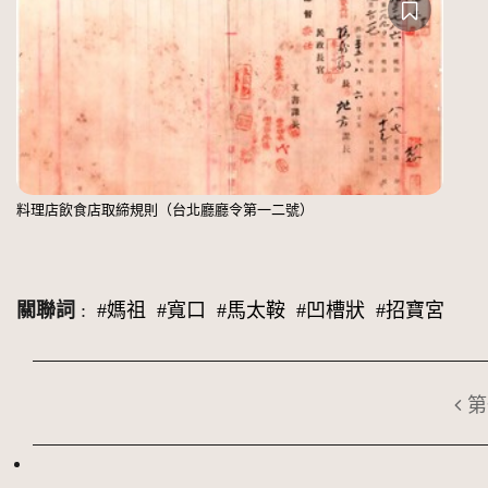
料理店飲食店取締規則（台北廳廳令第一二號）
關聯詞
:
#媽祖
#寬口
#馬太鞍
#凹槽狀
#招寶宮
第