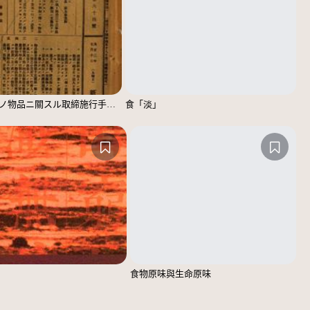
飲食物其ノ他ノ物品ニ關スル取締施行手續（新竹廳訓令第二十號）
食「淡」
食物原味與生命原味