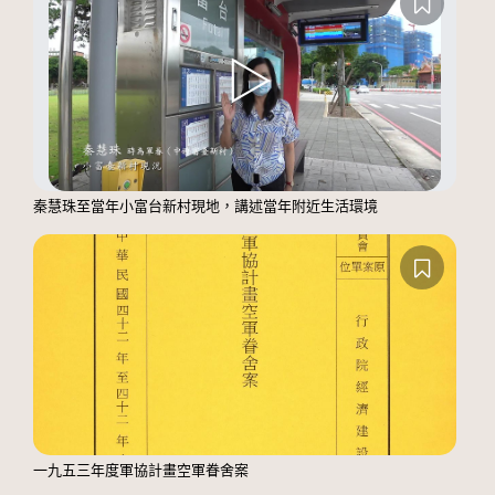
秦慧珠至當年小富台新村現地，講述當年附近生活環境
一九五三年度軍協計畫空軍眷舍案