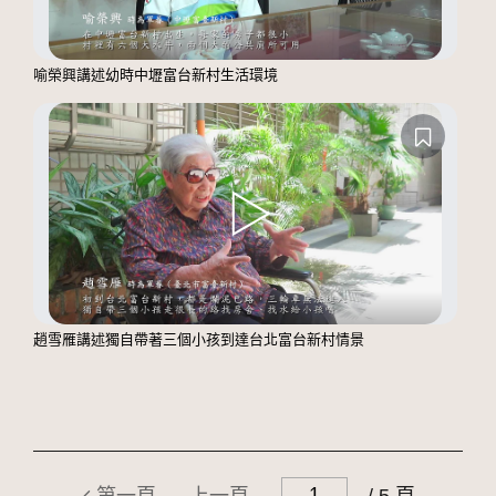
喻榮興講述幼時中壢富台新村生活環境
趙雪雁講述獨自帶著三個小孩到達台北富台新村情景