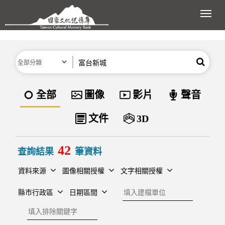
跳到主要內容區塊
展開
分類
關鍵字
搜尋
資料類型
全部
圖像
影片
聲音
文件
3D
42
查詢結果
筆資料
資料來源
圖像相關授權
文字相關授權
建檔單位
縣市行政區
日期區間
排除關鍵字