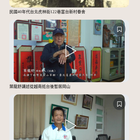
民國40年代台北虎林街122巷富台新村眷舍
葉龍舒講述從越南抵台後暫居岡山