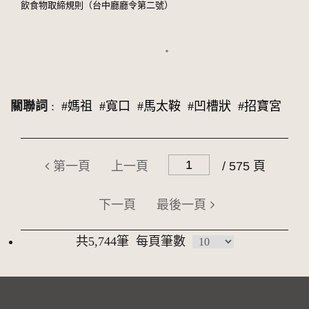
飲食物取締規則（台中廳廳令第二號）
關聯詞
:
#媽祖
#寬口
#馬太鞍
#凹槽狀
#招寶宮
第一頁
上一頁
/ 575 頁
下一頁
最後一頁
共5,744筆
每頁筆數