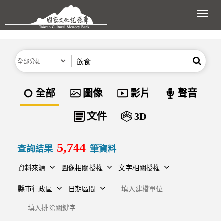
跳到主要內容區塊
展開
分類
關鍵字
搜尋
資料類型
全部
圖像
影片
聲音
文件
3D
5,744
查詢結果
筆資料
資料來源
圖像相關授權
文字相關授權
建檔單位
縣市行政區
日期區間
排除關鍵字