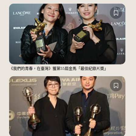
《我們的青春，在臺灣》獲第55屆金馬「最佳紀錄片奬」