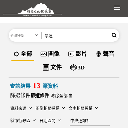
跳到主要內容區塊
展開
分類
關鍵字
搜尋
資料類型
全部
圖像
影片
聲音
文件
3D
13
查詢結果
筆資料
篩選條件
清除全部
資料來源
圖像相關授權
文字相關授權
建檔單位
縣市行政區
日期區間