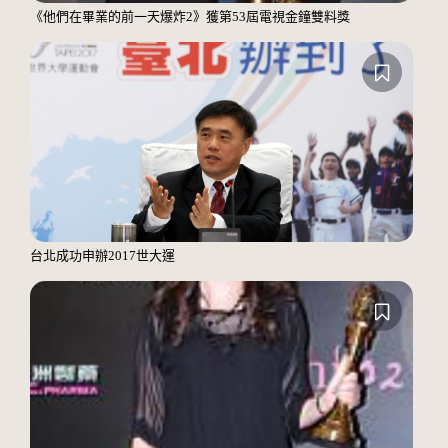
《他們在畢業的前一天爆炸2》獲第53屆電視金鐘雙料獎
台北成功申辦2017世大運