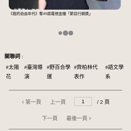
《我的自由年代》奪49屆電視金鐘「節目行銷獎」
關聯詞
:
#太陽
#臺灣導
#野百合學
#齊柏林代
#語文學
花
演
運
表作
系
第一頁
上一頁
/ 2 頁
下一頁
最後一頁