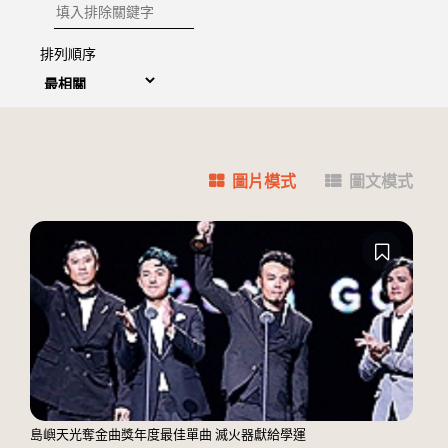
排除關鍵字
排列順序
圖片模式
圖文模式
島嶼天光奪金曲獎年度最佳單曲 滅火器獻給學運